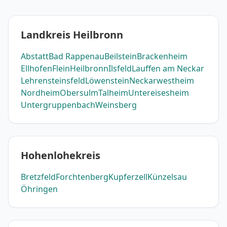
Landkreis Heilbronn
Abstatt
Bad Rappenau
Beilstein
Brackenheim
Ellhofen
Flein
Heilbronn
Ilsfeld
Lauffen am Neckar
Lehrensteinsfeld
Löwenstein
Neckarwestheim
Nordheim
Obersulm
Talheim
Untereisesheim
Untergruppenbach
Weinsberg
Hohenlohekreis
Bretzfeld
Forchtenberg
Kupferzell
Künzelsau
Öhringen