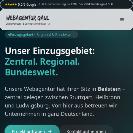
KI & Automatisierung für KMU · Seit 2004 Webdesign & SEO
5,0/5 Google
Einzugsgebiet • Regional & Bundesweit
Unser Einzugsgebiet:
Zentral. Regional.
Bundesweit.
Unsere Webagentur hat ihren Sitz in
Beilstein
–
zentral gelegen zwischen Stuttgart, Heilbronn
und Ludwigsburg. Von hier aus betreuen wir
Unternehmen in ganz Deutschland.
Projekt anfragen
Kontakt aufnehmen