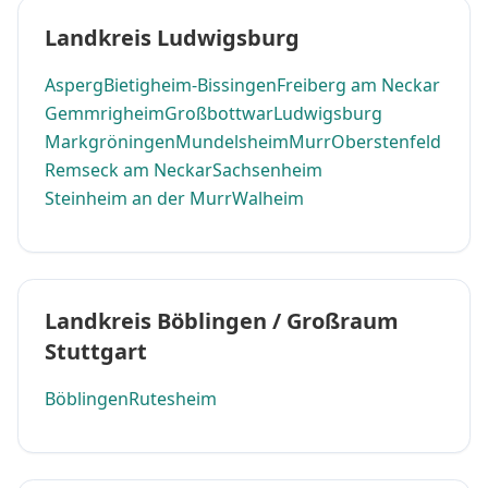
Landkreis Ludwigsburg
Asperg
Bietigheim-Bissingen
Freiberg am Neckar
Gemmrigheim
Großbottwar
Ludwigsburg
Markgröningen
Mundelsheim
Murr
Oberstenfeld
Remseck am Neckar
Sachsenheim
Steinheim an der Murr
Walheim
Landkreis Böblingen / Großraum
Stuttgart
Böblingen
Rutesheim