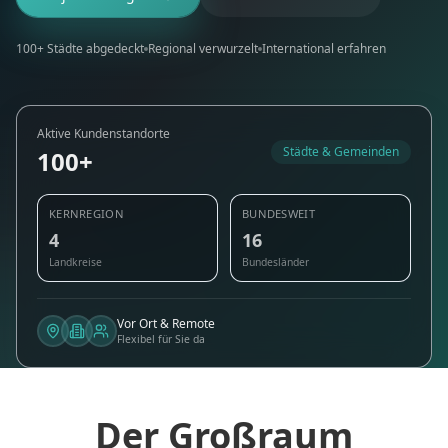
100+ Städte abgedeckt
Regional verwurzelt
International erfahren
Aktive Kundenstandorte
Städte & Gemeinden
100+
KERNREGION
BUNDESWEIT
4
16
Landkreise
Bundesländer
Vor Ort & Remote
Flexibel für Sie da
Der Großraum