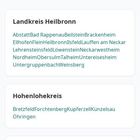
Landkreis Heilbronn
Abstatt
Bad Rappenau
Beilstein
Brackenheim
Ellhofen
Flein
Heilbronn
Ilsfeld
Lauffen am Neckar
Lehrensteinsfeld
Löwenstein
Neckarwestheim
Nordheim
Obersulm
Talheim
Untereisesheim
Untergruppenbach
Weinsberg
Hohenlohekreis
Bretzfeld
Forchtenberg
Kupferzell
Künzelsau
Öhringen