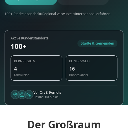
100+ Städte abgedeckt
Regional verwurzelt
International erfahren
Aktive Kundenstandorte
Städte & Gemeinden
100+
KERNREGION
BUNDESWEIT
4
16
Landkreise
Bundesländer
Vor Ort & Remote
Flexibel für Sie da
Der Großraum