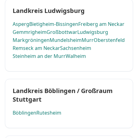
Landkreis Ludwigsburg
Asperg
Bietigheim-Bissingen
Freiberg am Neckar
Gemmrigheim
Großbottwar
Ludwigsburg
Markgröningen
Mundelsheim
Murr
Oberstenfeld
Remseck am Neckar
Sachsenheim
Steinheim an der Murr
Walheim
Landkreis Böblingen / Großraum
Stuttgart
Böblingen
Rutesheim