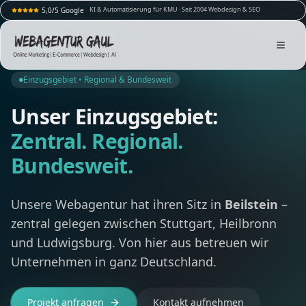
KI & Automatisierung für KMU · Seit 2004 Webdesign & SEO
5,0/5 Google
Einzugsgebiet • Regional & Bundesweit
Unser Einzugsgebiet:
Zentral. Regional.
Bundesweit.
Unsere Webagentur hat ihren Sitz in
Beilstein
–
zentral gelegen zwischen Stuttgart, Heilbronn
und Ludwigsburg. Von hier aus betreuen wir
Unternehmen in ganz Deutschland.
Projekt anfragen
Kontakt aufnehmen