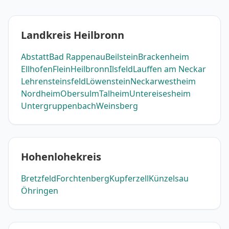
Landkreis Heilbronn
Abstatt
Bad Rappenau
Beilstein
Brackenheim
Ellhofen
Flein
Heilbronn
Ilsfeld
Lauffen am Neckar
Lehrensteinsfeld
Löwenstein
Neckarwestheim
Nordheim
Obersulm
Talheim
Untereisesheim
Untergruppenbach
Weinsberg
Hohenlohekreis
Bretzfeld
Forchtenberg
Kupferzell
Künzelsau
Öhringen