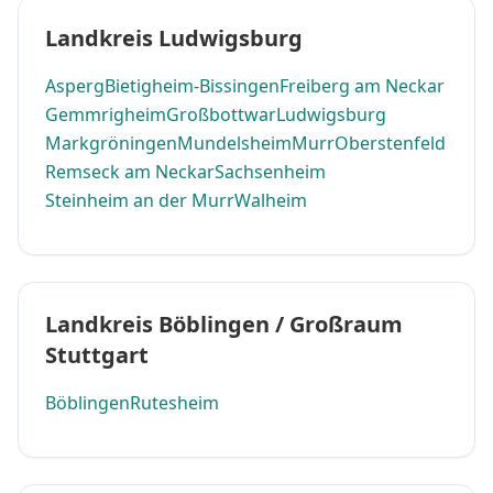
Landkreis Ludwigsburg
Asperg
Bietigheim-Bissingen
Freiberg am Neckar
Gemmrigheim
Großbottwar
Ludwigsburg
Markgröningen
Mundelsheim
Murr
Oberstenfeld
Remseck am Neckar
Sachsenheim
Steinheim an der Murr
Walheim
Landkreis Böblingen / Großraum
Stuttgart
Böblingen
Rutesheim