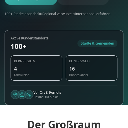
100+ Städte abgedeckt
Regional verwurzelt
International erfahren
Aktive Kundenstandorte
Städte & Gemeinden
100+
KERNREGION
BUNDESWEIT
4
16
Landkreise
Bundesländer
Vor Ort & Remote
Flexibel für Sie da
Der Großraum