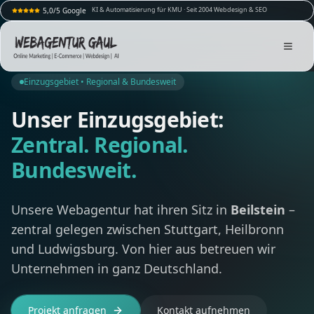
KI & Automatisierung für KMU · Seit 2004 Webdesign & SEO
5,0/5 Google
Einzugsgebiet • Regional & Bundesweit
Unser Einzugsgebiet:
Zentral. Regional.
Bundesweit.
Unsere Webagentur hat ihren Sitz in
Beilstein
–
zentral gelegen zwischen Stuttgart, Heilbronn
und Ludwigsburg. Von hier aus betreuen wir
Unternehmen in ganz Deutschland.
Projekt anfragen
Kontakt aufnehmen