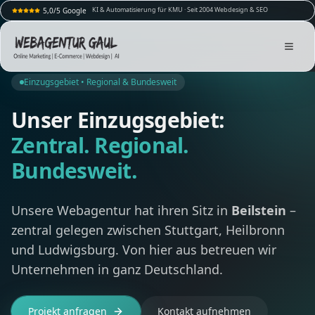
KI & Automatisierung für KMU · Seit 2004 Webdesign & SEO
5,0/5 Google
Einzugsgebiet • Regional & Bundesweit
Unser Einzugsgebiet:
Zentral. Regional.
Bundesweit.
Unsere Webagentur hat ihren Sitz in
Beilstein
–
zentral gelegen zwischen Stuttgart, Heilbronn
und Ludwigsburg. Von hier aus betreuen wir
Unternehmen in ganz Deutschland.
Projekt anfragen
Kontakt aufnehmen