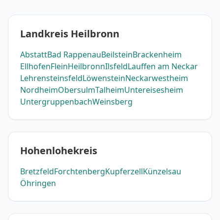
Landkreis Heilbronn
Abstatt
Bad Rappenau
Beilstein
Brackenheim
Ellhofen
Flein
Heilbronn
Ilsfeld
Lauffen am Neckar
Lehrensteinsfeld
Löwenstein
Neckarwestheim
Nordheim
Obersulm
Talheim
Untereisesheim
Untergruppenbach
Weinsberg
Hohenlohekreis
Bretzfeld
Forchtenberg
Kupferzell
Künzelsau
Öhringen