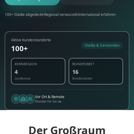
100+ Städte abgedeckt
Regional verwurzelt
International erfahren
Aktive Kundenstandorte
Städte & Gemeinden
100+
KERNREGION
BUNDESWEIT
4
16
Landkreise
Bundesländer
Vor Ort & Remote
Flexibel für Sie da
Der Großraum