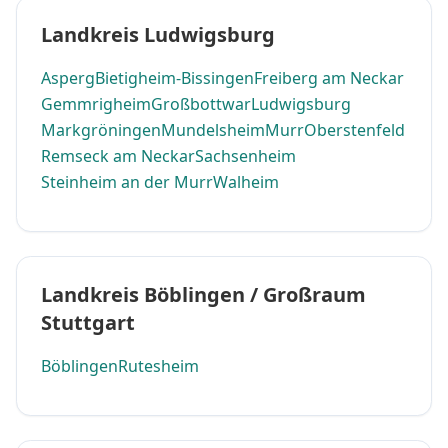
Landkreis Ludwigsburg
Asperg
Bietigheim-Bissingen
Freiberg am Neckar
Gemmrigheim
Großbottwar
Ludwigsburg
Markgröningen
Mundelsheim
Murr
Oberstenfeld
Remseck am Neckar
Sachsenheim
Steinheim an der Murr
Walheim
Landkreis Böblingen / Großraum
Stuttgart
Böblingen
Rutesheim