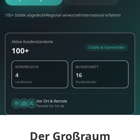
100+ Städte abgedeckt
Regional verwurzelt
International erfahren
Aktive Kundenstandorte
Städte & Gemeinden
100+
KERNREGION
BUNDESWEIT
4
16
Landkreise
Bundesländer
Vor Ort & Remote
Flexibel für Sie da
Der Großraum