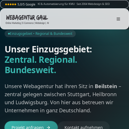
KI & Automatisierung für KMU · Seit 2004 Webdesign & SEO
5,0/5 Google
Einzugsgebiet • Regional & Bundesweit
Unser Einzugsgebiet:
Zentral. Regional.
Bundesweit.
Unsere Webagentur hat ihren Sitz in
Beilstein
–
zentral gelegen zwischen Stuttgart, Heilbronn
und Ludwigsburg. Von hier aus betreuen wir
Unternehmen in ganz Deutschland.
Projekt anfragen
Kontakt aufnehmen