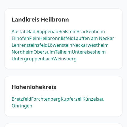
Landkreis Heilbronn
Abstatt
Bad Rappenau
Beilstein
Brackenheim
Ellhofen
Flein
Heilbronn
Ilsfeld
Lauffen am Neckar
Lehrensteinsfeld
Löwenstein
Neckarwestheim
Nordheim
Obersulm
Talheim
Untereisesheim
Untergruppenbach
Weinsberg
Hohenlohekreis
Bretzfeld
Forchtenberg
Kupferzell
Künzelsau
Öhringen