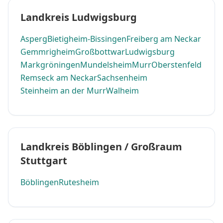
Landkreis Ludwigsburg
Asperg
Bietigheim-Bissingen
Freiberg am Neckar
Gemmrigheim
Großbottwar
Ludwigsburg
Markgröningen
Mundelsheim
Murr
Oberstenfeld
Remseck am Neckar
Sachsenheim
Steinheim an der Murr
Walheim
Landkreis Böblingen / Großraum
Stuttgart
Böblingen
Rutesheim