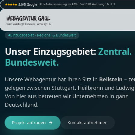
KI & Automatisierung für KMU · Seit 2004 Webdesign & SEO
5,0/5 Google
Einzugsgebiet • Regional & Bundesweit
Unser Einzugsgebiet:
Zentral.
Bundesweit.
Unsere Webagentur hat ihren Sitz in
Beilstein
– ze
gelegen zwischen Stuttgart, Heilbronn und Ludwig
Von hier aus betreuen wir Unternehmen in ganz
Deutschland.
Projekt anfragen
Kontakt aufnehmen