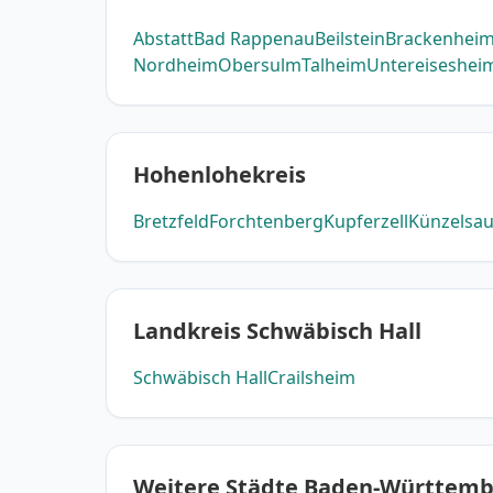
Abstatt
Bad Rappenau
Beilstein
Brackenhei
Nordheim
Obersulm
Talheim
Untereiseshei
Hohenlohekreis
Bretzfeld
Forchtenberg
Kupferzell
Künzelsa
Landkreis Schwäbisch Hall
Schwäbisch Hall
Crailsheim
Weitere Städte Baden-Württem