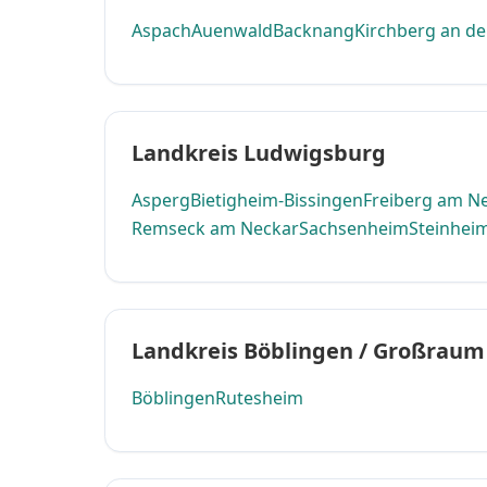
Aspach
Auenwald
Backnang
Kirchberg an d
Landkreis Ludwigsburg
Asperg
Bietigheim-Bissingen
Freiberg am N
Remseck am Neckar
Sachsenheim
Steinhei
Landkreis Böblingen / Großraum
Böblingen
Rutesheim