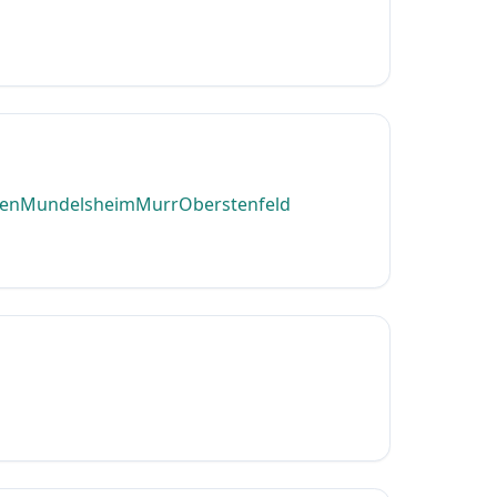
en
Mundelsheim
Murr
Oberstenfeld