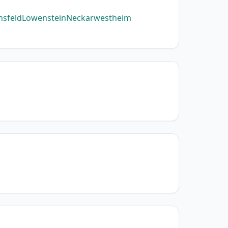
nsfeld
Löwenstein
Neckarwestheim