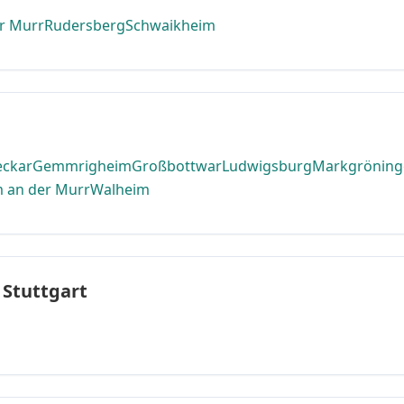
er Murr
Rudersberg
Schwaikheim
eckar
Gemmrigheim
Großbottwar
Ludwigsburg
Markgröning
m an der Murr
Walheim
 Stuttgart