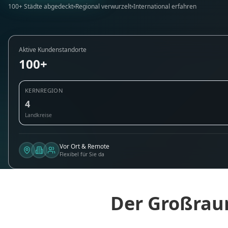
100+ Städte abgedeckt
Regional verwurzelt
International erfahren
Aktive Kundenstandorte
100+
KERNREGION
4
Landkreise
Vor Ort & Remote
Flexibel für Sie da
Der Großrau