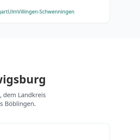
gart
Ulm
Villingen-Schwenningen
wigsburg
, dem Landkreis
s Böblingen.