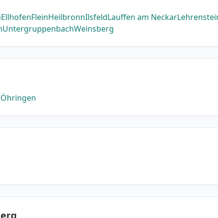
m
Ellhofen
Flein
Heilbronn
Ilsfeld
Lauffen am Neckar
Lehrenstei
m
Untergruppenbach
Weinsberg
u
Öhringen
berg