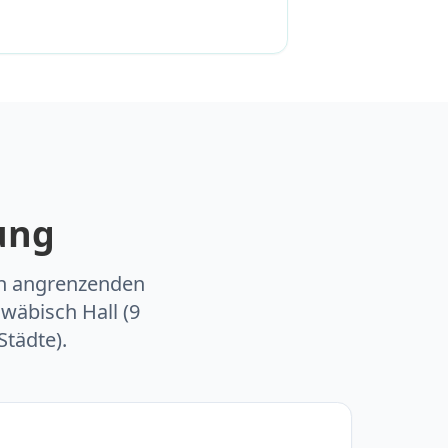
ung
 in angrenzenden
wäbisch Hall (9
tädte).