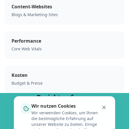
Content-Websites
Blogs & Marketing-Sites
Performance
Core Web Vitals
Kosten
Budget & Preise
Projekt anfragen
Wir nutzen Cookies
Lassen Sie uns Ihre Astro-Website
Wir verwenden Cookies, um Ihnen
gemeinsam planen.
die bestmögliche Erfahrung auf
unserer Website zu bieten. Einige