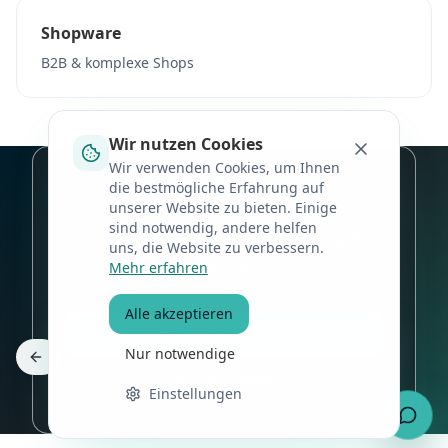
Shopware
B2B & komplexe Shops
Wir nutzen Cookies
Wir verwenden Cookies, um Ihnen
Beratung starten
die bestmögliche Erfahrung auf
unserer Website zu bieten. Einige
sind notwendig, andere helfen
Wir finden die passende Lösung für
uns, die Website zu verbessern.
Ihr Projekt.
Mehr erfahren
Alle akzeptieren
Beratung starten
Nur notwendige
CMS-Finder
Einstellungen