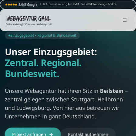
KI & Automatisierung für KMU · Seit 2004 Webdesign & SEO
5,0/5 Google
Einzugsgebiet • Regional & Bundesweit
Unser Einzugsgebiet:
Zentral. Regional.
Bundesweit.
Unsere Webagentur hat ihren Sitz in
Beilstein
–
zentral gelegen zwischen Stuttgart, Heilbronn
und Ludwigsburg. Von hier aus betreuen wir
Unternehmen in ganz Deutschland.
Projekt anfragen
Kontakt aufnehmen