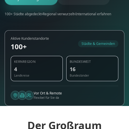
100+ Städte abgedeckt
Regional verwurzelt
International erfahren
Aktive Kundenstandorte
Städte & Gemeinden
100+
KERNREGION
BUNDESWEIT
4
16
Landkreise
Bundesländer
Vor Ort & Remote
Flexibel für Sie da
Der Großraum