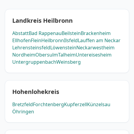
Landkreis Heilbronn
Abstatt
Bad Rappenau
Beilstein
Brackenheim
Ellhofen
Flein
Heilbronn
Ilsfeld
Lauffen am Neckar
Lehrensteinsfeld
Löwenstein
Neckarwestheim
Nordheim
Obersulm
Talheim
Untereisesheim
Untergruppenbach
Weinsberg
Hohenlohekreis
Bretzfeld
Forchtenberg
Kupferzell
Künzelsau
Öhringen