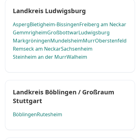
Landkreis Ludwigsburg
Asperg
Bietigheim-Bissingen
Freiberg am Neckar
Gemmrigheim
Großbottwar
Ludwigsburg
Markgröningen
Mundelsheim
Murr
Oberstenfeld
Remseck am Neckar
Sachsenheim
Steinheim an der Murr
Walheim
Landkreis Böblingen / Großraum
Stuttgart
Böblingen
Rutesheim