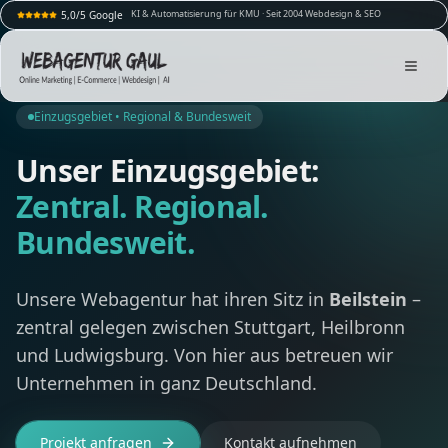
KI & Automatisierung für KMU · Seit 2004 Webdesign & SEO
5,0/5 Google
Einzugsgebiet • Regional & Bundesweit
Unser Einzugsgebiet:
Zentral. Regional.
Bundesweit.
Unsere Webagentur hat ihren Sitz in
Beilstein
–
zentral gelegen zwischen Stuttgart, Heilbronn
und Ludwigsburg. Von hier aus betreuen wir
Unternehmen in ganz Deutschland.
Projekt anfragen
Kontakt aufnehmen