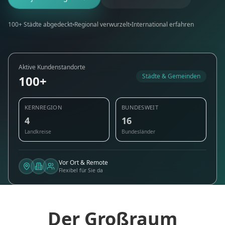
100+ Städte abgedeckt
Regional verwurzelt
International erfahren
Aktive Kundenstandorte
Städte & Gemeinden
100+
KERNREGION
BUNDESWEIT
4
16
Landkreise
Bundesländer
Vor Ort & Remote
Flexibel für Sie da
Der Großraum