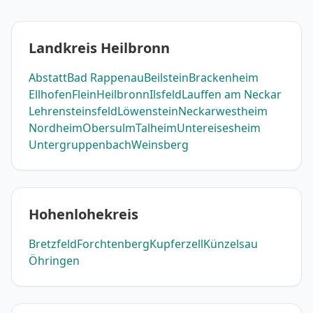
Landkreis Heilbronn
Abstatt
Bad Rappenau
Beilstein
Brackenheim
Ellhofen
Flein
Heilbronn
Ilsfeld
Lauffen am Neckar
Lehrensteinsfeld
Löwenstein
Neckarwestheim
Nordheim
Obersulm
Talheim
Untereisesheim
Untergruppenbach
Weinsberg
Hohenlohekreis
Bretzfeld
Forchtenberg
Kupferzell
Künzelsau
Öhringen