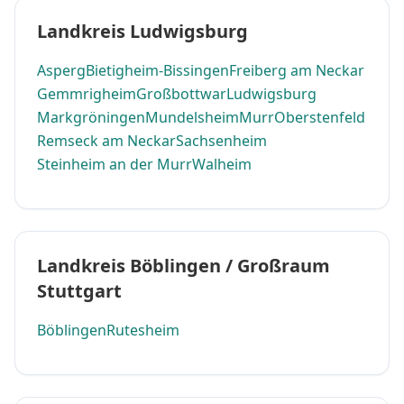
Landkreis Ludwigsburg
Asperg
Bietigheim-Bissingen
Freiberg am Neckar
Gemmrigheim
Großbottwar
Ludwigsburg
Markgröningen
Mundelsheim
Murr
Oberstenfeld
Remseck am Neckar
Sachsenheim
Steinheim an der Murr
Walheim
Landkreis Böblingen / Großraum
Stuttgart
Böblingen
Rutesheim