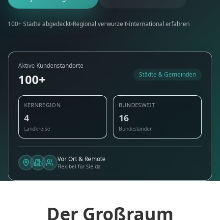
100+ Städte abgedeckt
Regional verwurzelt
International erfahren
Aktive Kundenstandorte
Städte & Gemeinden
100+
KERNREGION
BUNDESWEIT
4
16
Landkreise
Bundesländer
Vor Ort & Remote
Flexibel für Sie da
Der Großraum