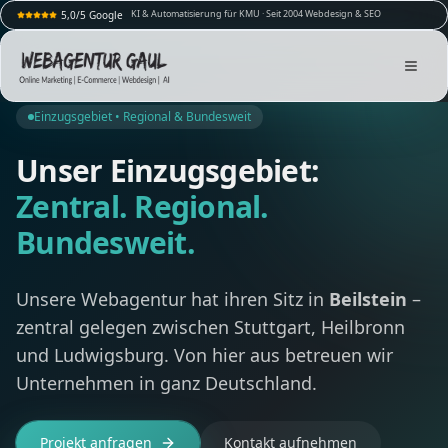
KI & Automatisierung für KMU · Seit 2004 Webdesign & SEO
5,0/5 Google
Einzugsgebiet • Regional & Bundesweit
Unser Einzugsgebiet:
Zentral. Regional.
Bundesweit.
Unsere Webagentur hat ihren Sitz in
Beilstein
–
zentral gelegen zwischen Stuttgart, Heilbronn
und Ludwigsburg. Von hier aus betreuen wir
Unternehmen in ganz Deutschland.
Projekt anfragen
Kontakt aufnehmen