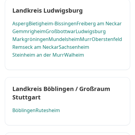
Landkreis Ludwigsburg
Asperg
Bietigheim-Bissingen
Freiberg am Neckar
Gemmrigheim
Großbottwar
Ludwigsburg
Markgröningen
Mundelsheim
Murr
Oberstenfeld
Remseck am Neckar
Sachsenheim
Steinheim an der Murr
Walheim
Landkreis Böblingen / Großraum
Stuttgart
Böblingen
Rutesheim