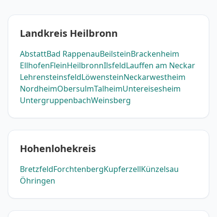
Landkreis Heilbronn
Abstatt
Bad Rappenau
Beilstein
Brackenheim
Ellhofen
Flein
Heilbronn
Ilsfeld
Lauffen am Neckar
Lehrensteinsfeld
Löwenstein
Neckarwestheim
Nordheim
Obersulm
Talheim
Untereisesheim
Untergruppenbach
Weinsberg
Hohenlohekreis
Bretzfeld
Forchtenberg
Kupferzell
Künzelsau
Öhringen