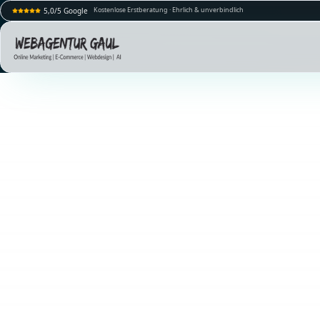
Kostenlose Erstberatung · Ehrlich & unverbindlich
5,0/5 Google