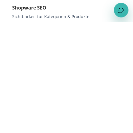
Shopware SEO
Sichtbarkeit für Kategorien & Produkte.
Shopware Performance
Schnelle Ladezeiten für bessere Conversion.
Shopware Kosten
Realistisch planen.
Shopware Relaunch
Bestehenden Shop modernisieren.