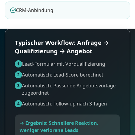
CRM-Anbindung
Typischer Workflow: Anfrage →
Qualifizierung → Angebot
Lead-Formular mit Vorqualifizierung
1
Automatisch: Lead-Score berechnet
2
Automatisch: Passende Angebotsvorlage
3
zugeordnet
Automatisch: Follow-up nach 3 Tagen
4
→ Ergebnis: Schnellere Reaktion,
weniger verlorene Leads