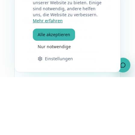
unserer Website zu bieten. Einige
maßgeschneiderte Lösungen
sind notwendig, andere helfen
uns, die Website zu verbessern.
KI & Automatisierung
Mehr erfahren
Chatbots für Erstanfragen &
Alle akzeptieren
automatisierte Kanzleiabläufe
Nur notwendige
KI-Chatbot für häufige Rechtsfragen
Einstellungen
Automatische Terminvereinbarung
Lead-Qualifizierung für Mandatsanfragen
Mehr erfahren
Referenzen für Kanzleien